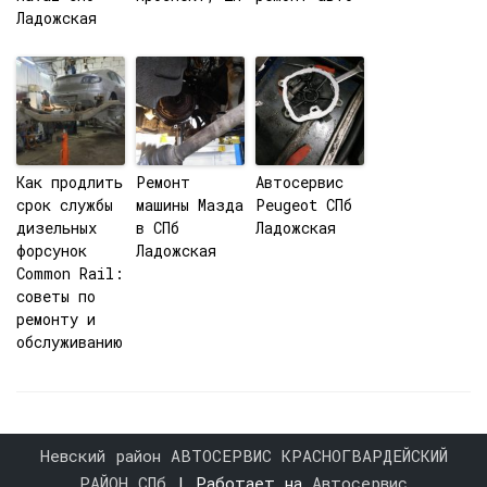
Ладожская
Как продлить
Ремонт
Автосервис
срок службы
машины Мазда
Peugeot СПб
дизельных
в СПб
Ладожская
форсунок
Ладожская
Common Rail:
советы по
ремонту и
обслуживанию
Невский район АВТОСЕРВИС КРАСНОГВАРДЕЙСКИЙ
РАЙОН СПб
| Работает на
Автосервис