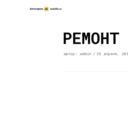
Перейти
к
содержимому
РЕМОНТ
автор:
admin
25 апреля, 20