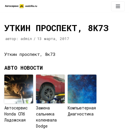
Перейти
к
содержимому
УТКИН ПРОСПЕКТ, 8К7З
автор:
admin
13 марта, 2017
Уткин проспект, 8к7З
АВТО НОВОСТИ
Автосервис
Замена
Компьютерная
Honda СПб
сальника
Диагностика
Ладожская
коленвала
Dodge