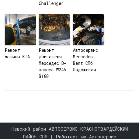
Challenger
Ремонт
Ремонт
Автосервис
машины KIA
двигателя
Mercedes-
Мерседес B-
Benz СПб
класса W245
Ладожская
B180
Невский район АВТОСЕРВИС КРАСНОГВАРДЕЙСКИЙ
РАЙОН СПб
| Работает на
Автосервис