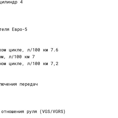
цилиндр 4
теля Евро-5
ком цикле, л/100 км 7.6
ом, л/100 км 7
ном цикле, л/100 км 7,2
лючения передач
 отношения руля (VGS/VGRS)