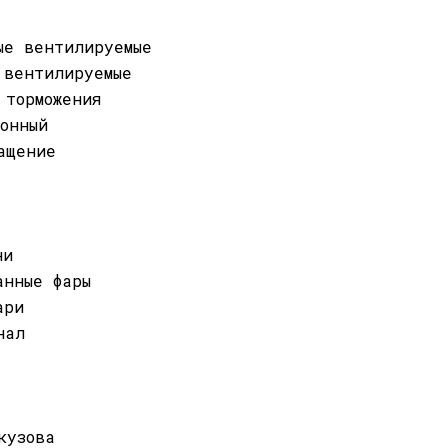
ые вентилируемые
 вентилируемые
 торможения
ронный
ащение
ни
анные фары
ари
нал
кузова