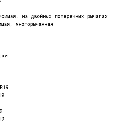
ь
исимая, на двойных поперечных рычагах
имая, многорычажная
ски
R19
19
9
19