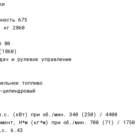
ки
мность 675
, кг 2860
л 80
(1860)
дач и рулевое управление
зельное топливо
-цилиндровый
л.с. (кВт) при об./мин. 340 (250) / 4400
омент, Н*м (кг*м) при об./мин. 700 (71) / 1750
.с. 6.43