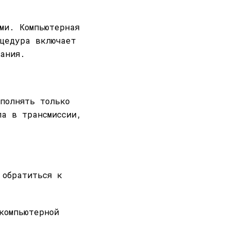
ами. Компьютерная
оцедура включает
вания.
ыполнять только
ла в трансмиссии,
 обратиться к
компьютерной