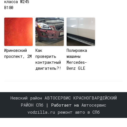
класса W245
B180
Ириновский
Как
Полировка
проспект, 2М
проверить
машины
контрактный
Mercedes-
двигатель?!
Benz GLE
Невский район АВТОСЕРВИС КРАСНОГВАРДЕЙСКИЙ
РАЙОН СПб
| Работает на
Автосервис
vodzilla.ru ремонт авто в СПб