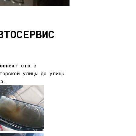
ВТОСЕРВИС
роспект сто
в
горской улицы до улицы
да.