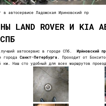
r в автосервисе Ладожская Ириновский пр
ИНЫ LAND ROVER И KIA А
 СПБ
лучший автосервис в городе СПб.
Ири́новский
п
не города
Санкт
—
Петербурга
. Проходит от Боксито
5 км. Наш сто удобный для всех маршрутов проез