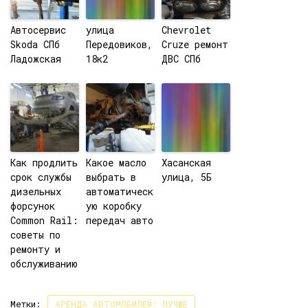
Автосервис
улица
Chevrolet
Skoda СПб
Передовиков,
Cruze ремонт
Ладожская
18к2
ДВС СПб
Как продлить
Какое масло
Хасанская
срок службы
выбрать в
улица, 5Б
дизельных
автоматическ
форсунок
ую коробку
Common Rail:
передач авто
советы по
ремонту и
обслуживанию
Метки:
АРЕНДА АВТОМОБИЛЕЙ: ЛУЧШЕ